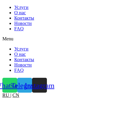
Услуги
О нас
Контакты
Новости
FAQ
Menu
Услуги
О нас
Контакты
Новости
FAQ
hatsapp
Telegram
Instagram
RU
|
CN