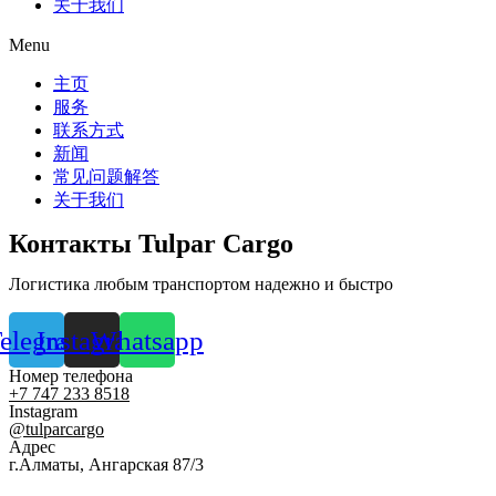
关于我们
Menu
主页
服务
联系方式
新闻
常见问题解答
关于我们
Контакты Tulpar Cargo
Логистика любым транспортом надежно и быстро
elegram
Instagram
Whatsapp
Номер телефона
+7 747 233 8518
Instagram
@tulparcargo
Адрес
г.Алматы, Ангарская 87/3