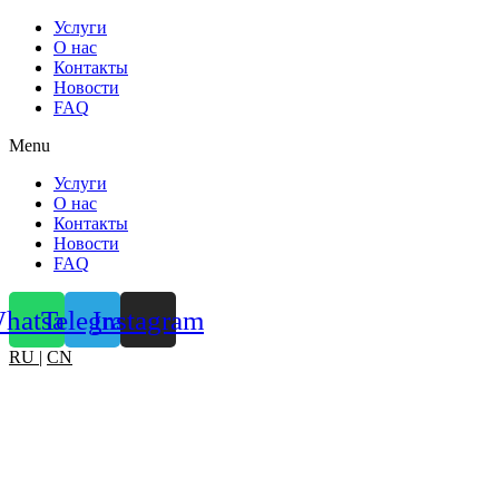
Услуги
О нас
Контакты
Новости
FAQ
Menu
Услуги
О нас
Контакты
Новости
FAQ
hatsapp
Telegram
Instagram
RU
|
CN