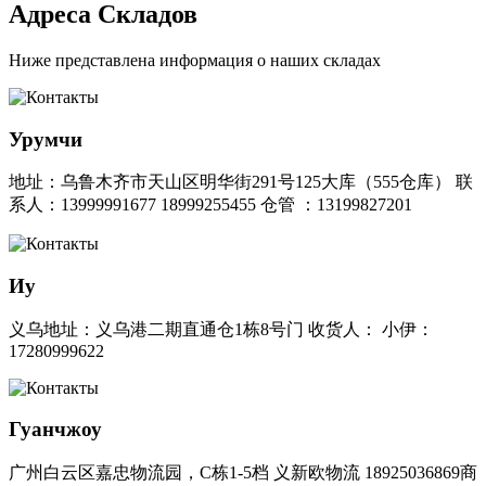
Адреса
Складов
Ниже представлена информация о наших складах
Урумчи
地址：乌鲁木齐市天山区明华街291号125大库（555仓库） 联
系人：13999991677 18999255455 仓管 ：13199827201
Иу
义乌地址：义乌港二期直通仓1栋8号门 收货人： 小伊：
17280999622
Гуанчжоу
广州白云区嘉忠物流园，C栋1-5档 义新欧物流 18925036869商